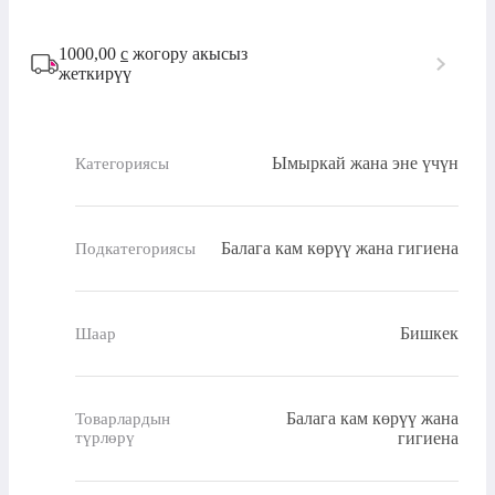
1000,00
с
жогору акысыз
жеткирүү
Ымыркай жана эне үчүн
Категориясы
Балага кам көрүү жана гигиена
Подкатегориясы
Бишкек
Шаар
Балага кам көрүү жана
Товарлардын
түрлөрү
гигиена