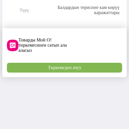
Балдардын терисине кам көрүү
Түрү
каражаттары
Товарды Мой О!
тиркемесинен сатып ала
аласыз
Тиркемеден ачуу