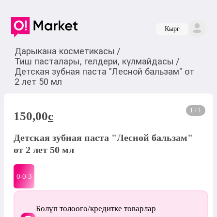
Кырг
Дарыкана косметикасы
/
Тиш пасталары, гелдери, күлмайдасы
/
Детская зубная паста "Лесной бальзам" от
2 лет 50 мл
1 / 1
150,00
c
Детская зубная паста "Лесной бальзам"
от 2 лет 50 мл
0-0-
3
Бөлүп төлөөгө/кредитке товарлар