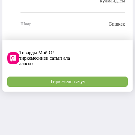
күлмайдасы
Бишкек
Шаар
Товарды Мой О!
тиркемесинен сатып ала
аласыз
Тиркемеден ачуу