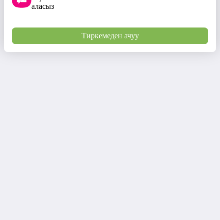
аласыз
Тиркемеден ачуу