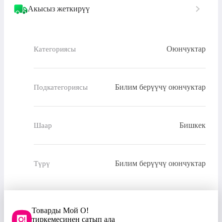
Акысыз жеткирүү
Оюнчуктар
Категориясы
Билим берүүчү оюнчуктар
Подкатегориясы
Бишкек
Шаар
Билим берүүчү оюнчуктар
Түрү
Товарды Мой О!
тиркемесинен сатып ала