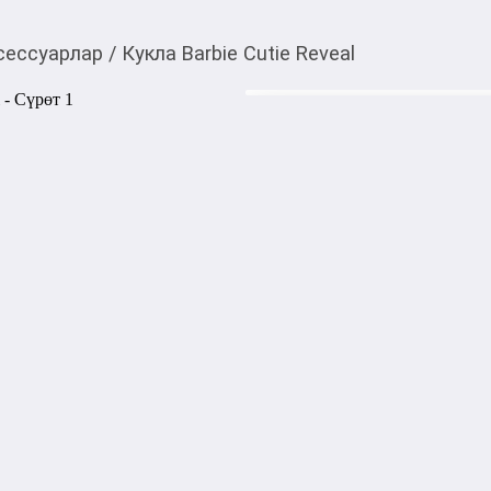
сессуарлар
/
Кукла Barbie Cutie Reveal
3 000,00
c
Товарды Мой О!
тиркемесинен сатып ала
Кукла Barbie Cutie Re
аласыз
0-0-
3
Куклы Barbie Cutie Reveal из
фантастическое веселье, по
девочек от трех до семи лет.

У куклы Chelsea Pink Bear
прядями и красивое платье.
какая она хорошенькая! От
юбку, пару туфель и милого
Одень и стилизуй куклу Чел
становится просторной курт