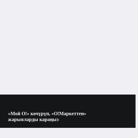
«Мой О!» көчүрүп, «О!Маркеттен»
жарыяларды караңыз
Көчүрүү үчүн камераны QR-кодго
багыттаңыз