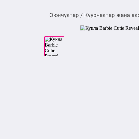
Оюнчуктар
/
Куурчактар жана ак