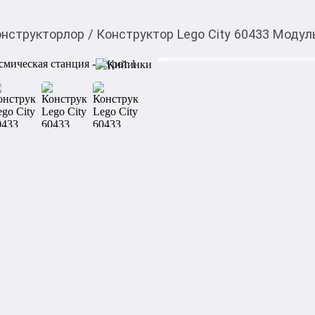
онструкторлор
/
Конструктор Lego City 60433 Моду
21 688,00
c
Товарды Мой О!
тиркемесинен сатып ала
Конструктор Lego Cit
аласыз
станция
Подарите набор Lego City 6
маленьким космонавтам от с
космическое кольцо предста
стыковки космических кора
как спутник, космический м
лаборатория, ремонтная ма
биокупол. 

Дети могут менять модули,
станцию, и прикрепить их к
поезд. В набор также входя
экипажей для эпических ко