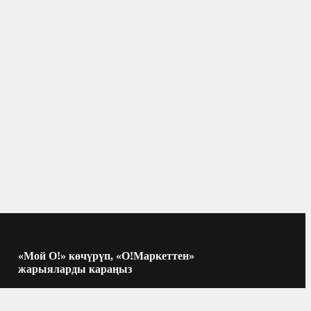
«Мой О!» көчүрүп, «О!Маркеттен»
жарыяларды караңыз
Көчүрүү үчүн камераны QR-кодго
багыттаңыз