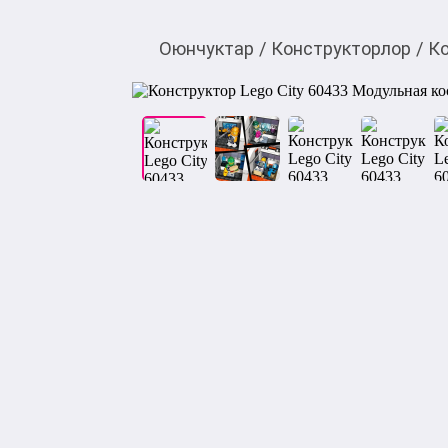
Оюнчуктар
/
Конструкторлор
/
К