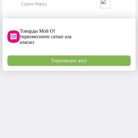
Суроо берүү
Товарды Мой О!
тиркемесинен сатып ала
аласыз
Тиркемеден ачуу