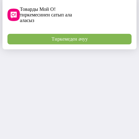
Товарды Мой О!
тиркемесинен сатып ала
аласыз
Тиркемеден ачуу