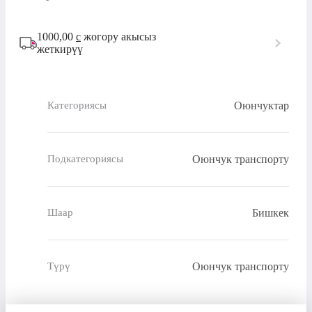
1000,00
с
жогору акысыз
жеткирүү
Оюнчуктар
Категориясы
Оюнчук транспорту
Подкатегориясы
Бишкек
Шаар
Оюнчук транспорту
Түрү