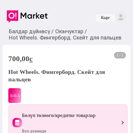
Кырг
Балдар дүйнөсү
/
Оюнчуктар
/
Hot Wheels. Фингерборд. Скейт для пальцев
1 / 1
700,00
c
Hot Wheels. Фингерборд. Скейт для
пальцев
0-0-
3
Бөлүп төлөөгө/кредитке товарлар
Бул дүкөндө