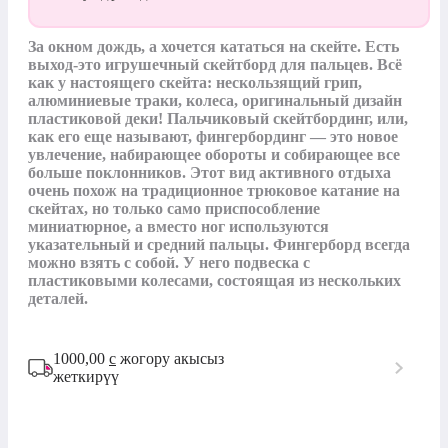
За окном дождь, а хочется кататься на скейте. Есть 
выход-это игрушечный скейтборд для пальцев. Всё 
как у настоящего скейта: нескользящий грип, 
алюминиевые траки, колеса, оригинальный дизайн 
пластиковой деки! Пальчиковый скейтбординг, или, 
как его еще называют, фингербординг — это новое 
увлечение, набирающее обороты и собирающее все 
больше поклонников. Этот вид активного отдыха 
очень похож на традиционное трюковое катание на 
скейтах, но только само приспособление 
миниатюрное, а вместо ног используются 
указательный и средний пальцы. Фингерборд всегда 
можно взять с собой. У него подвеска с 
пластиковыми колесами, состоящая из нескольких 
деталей.
1000,00
с
жогору акысыз
жеткирүү