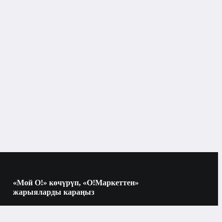
«Мой О!» көчүрүп, «О!Маркеттен»
жарыяларды караңыз
Көчүрүү үчүн камераны QR-кодго
багыттаңыз