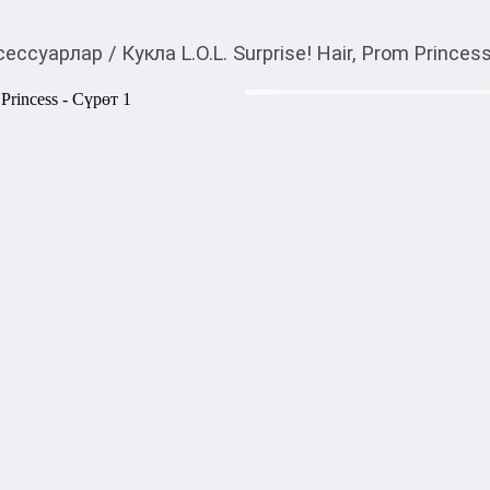
сессуарлар
/
Кукла L.O.L. Surprise! Hair, Prom Princes
2 000,00
c
Товарды Мой О!
тиркемесинен сатып ала
Кукла L.O.L. Surprise!
аласыз
Куклы представлены в проз
можно выбрать "именно ту"
волосами стильная одежда 
гребешок аксессуары для со
Акысыз жеткирүү
Категориясы