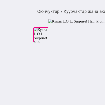
Оюнчуктар
/
Куурчактар жана ак