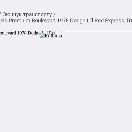
/
Оюнчук транспорту
/
s Premium Boulevard 1978 Dodge Li'l Red Express T
1 288,00
c
Товарды Мой О!
тиркемесинен сатып ала
Машинка коллекцион
аласыз
Boulevard 1978 Dodge 
0-0-
6
Бөлүп төлөөгө/креди
Бул дүкөндө