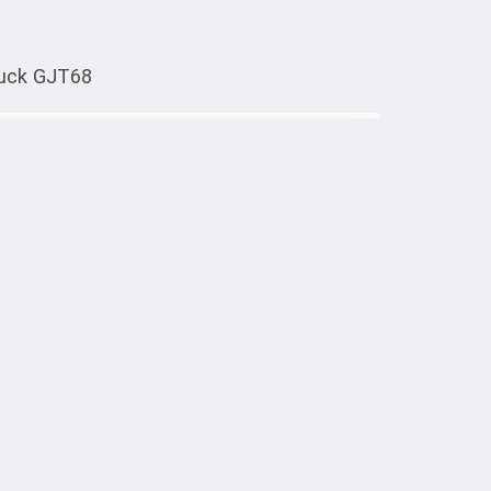
ruck GJT68
Тиркемеден ачуу
ная Hot Wheels Premium
Li'l Red Express Truck GJT68
тке товарлар