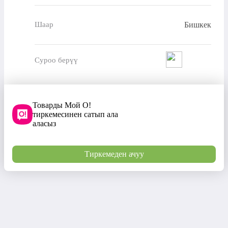
Бишкек
Шаар
Суроо берүү
Товарды Мой О!
тиркемесинен сатып ала
аласыз
Тиркемеден ачуу