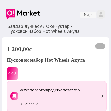
Кырг
Балдар дүйнөсү
/
Оюнчуктар
/
Пусковой набор Hot Wheels Акула
1 / 1
1 200,00
c
Пусковой набор Hot Wheels Акула
0-0-
3
Бөлүп төлөөгө/кредитке товарлар
Бул дүкөндө