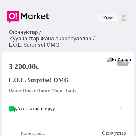
Кырг
Оюнчуктар
/
Куурчактар жана аксессуарлар
/
L.O.L. Surprise! OMG
1 / 2
3 200,00
c
L.O.L. Surprise! OMG
Dance Dance Dance Major Lady
Акысыз жеткирүү
Оюнчуктар
Категориясы