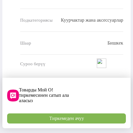
Куурчактар жана аксессуарлар
Подкатегориясы
Бишкек
Шаар
Суроо берүү
Товарды Мой О!
тиркемесинен сатып ала
аласыз
Тиркемеден ачуу