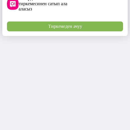
тиркемесинен сатып ала
аласыз
Тиркемеден ачуу