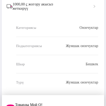
1000,00
с
жогору акысыз
жеткирүү
Оюнчуктар
Категориясы
Жумшак оюнчуктар
Подкатегориясы
Бишкек
Шаар
Жумшак оюнчуктар
Түрү
Товарды Мой О!