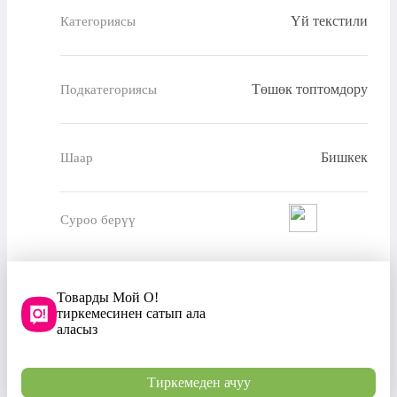
Үй текстили
Категориясы
Төшөк топтомдору
Подкатегориясы
Бишкек
Шаар
Суроо берүү
Товарды Мой О!
тиркемесинен сатып ала
аласыз
Тиркемеден ачуу