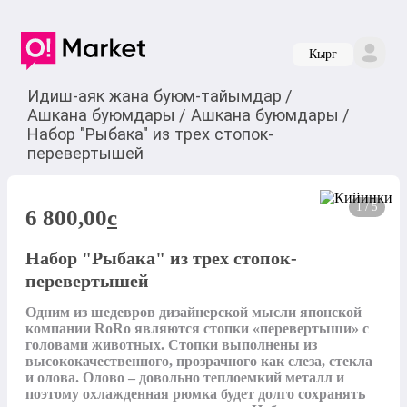
Кырг
Идиш-аяк жана буюм-тайымдар
/
Ашкана буюмдары
/
Ашкана буюмдары
/
Набор "Рыбака" из трех стопок-
перевертышей
1 / 5
6 800,00
c
Набор "Рыбака" из трех стопок-
перевертышей
Одним из шедевров дизайнерской мысли японской 
компании RoRo являются стопки «перевертыши» с 
головами животных. Стопки выполнены из 
высококачественного, прозрачного как слеза, стекла 
и олова. Олово – довольно теплоемкий металл и 
поэтому охлажденная рюмка будет долго сохранять 