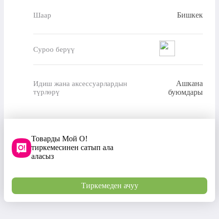
Бишкек
Шаар
Суроо берүү
Ашкана
Идиш жана аксессуарлардын
түрлөрү
буюмдары
Товарды Мой О!
тиркемесинен сатып ала
аласыз
Тиркемеден ачуу