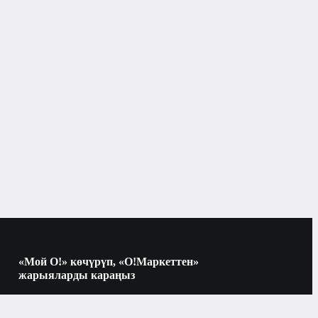
Боёо барактар
Сүрөт тартуу
«Мой О!» көчүрүп, «О!Маркеттен»
жарыяларды караңыз
Көчүрүү үчүн камераны QR-кодго
багыттаңыз