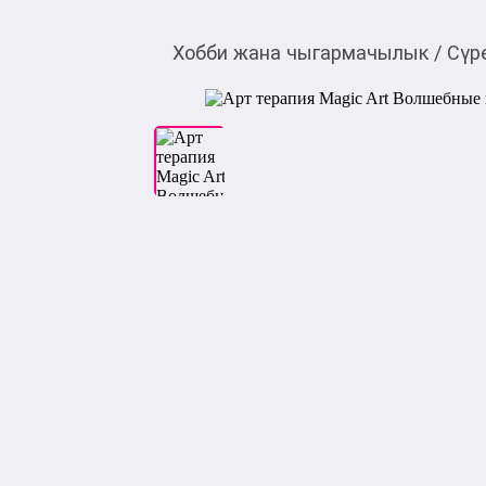
Хобби жана чыгармачылык
/
Сүр