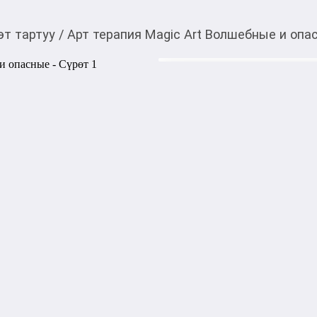
өт тартуу
/
Арт терапия Magic Art Волшебные и опа
310,00
c
Товарды Мой О!
тиркемесинен сатып ала
Арт терапия Magic A
аласыз
Сборник потрясающих раскр
погрузиться в загадочный м
страницах этого издания о
существа: грациозные едино
минотавры, циклопы и леге
сложнейших узоров цветом 
дня, снять напряжение и р
бонусом станут вдохновля
каждом развороте, которые
отыскать крупицу магии в 
Жанр: Раскраски-антистресс
Количество страниц: 80

Переплёт: Мягкий
