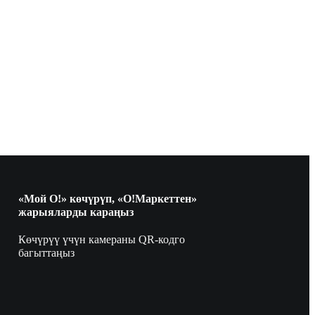
«Мой О!» көчүрүп, «О!Маркеттен»
жарыяларды караңыз
Көчүрүү үчүн камераны QR-кодго
багыттаңыз