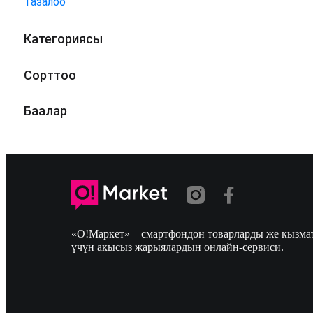
Тазалоо
Категориясы
Сорттоо
Баалар
«О!Маркет» – смартфондон товарларды же кызмат
үчүн акысыз жарыялардын онлайн-сервиси.