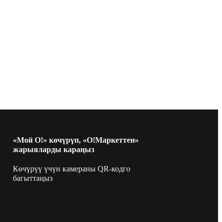
«Мой О!» көчүрүп, «О!Маркеттен»
жарыяларды караңыз
Көчүрүү үчүн камераны QR-кодго
багыттаңыз