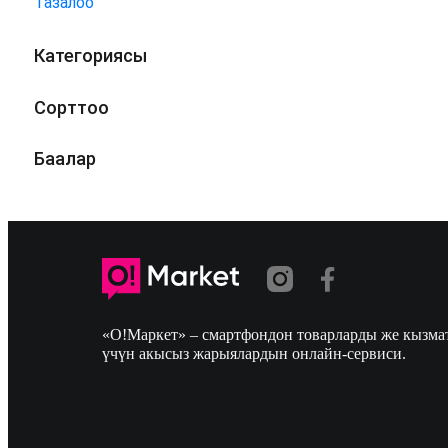
Тазалоо
Категориясы
Сорттоо
Баалар
«О!Маркет» – смартфондон товарларды же кызмат
үчүн акысыз жарыялардын онлайн-сервиси.