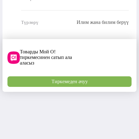
Илим жана билим берүү
Түрлөрү
Товарды Мой О!
тиркемесинен сатып ала
аласыз
Тиркемеден ачуу