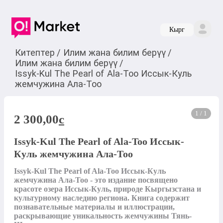
Кырг
Китептер
/
Илим жана билим берүү
/
Илим жана билим берүү
/
Issyk-Kul The Pearl of Ala-Too Иссык-Куль
жемчужина Ала-Тоо
1 / 1
2 300,00
c
Issyk-Kul The Pearl of Ala-Too Иссык-
Куль жемчужина Ала-Тоо
Issyk-Kul The Pearl of Ala-Too Иссык-Куль 
жемчужина Ала-Тоо - это издание посвящено 
красоте озера Иссык-Куль, природе Кыргызстана и 
культурному наследию региона. Книга содержит 
познавательные материалы и иллюстрации, 
раскрывающие уникальность жемчужины Тянь-