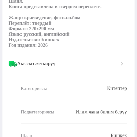
Шаня.

Книга представлена в твердом переплете.

Жанр: краеведение, фотоальбом

Переплёт: твердый

Формат: 220х290 мм

Язык: русский, английский

Издательство: Бишкек

Год издания: 2026
Акысыз жеткирүү
Китептер
Категориясы
Илим жана билим берүү
Подкатегориясы
Бишкек
Шаар