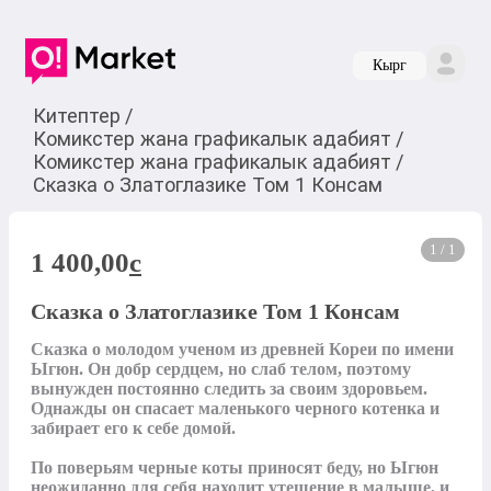
Кырг
Китептер
/
Комикстер жана графикалык адабият
/
Комикстер жана графикалык адабият
/
Сказка о Златоглазике Том 1 Консам
1 / 1
1 400,00
c
Сказка о Златоглазике Том 1 Консам
Сказка о молодом ученом из древней Кореи по имени 
Ыгюн. Он добр сердцем, но слаб телом, поэтому 
вынужден постоянно следить за своим здоровьем. 
Однажды он спасает маленького черного котенка и 
забирает его к себе домой.

По поверьям черные коты приносят беду, но Ыгюн 
неожиданно для себя находит утешение в малыше, и 