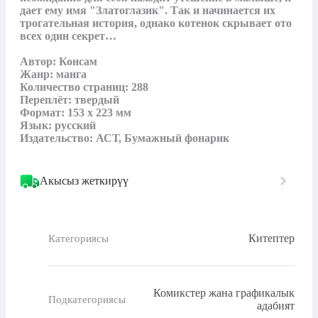
дает ему имя "Златоглазик". Так и начинается их 
трогательная история, однако котенок скрывает ото 
всех один секрет…

Автор: Консам

Жанр: манга

Количество страниц: 288

Переплёт: твердый

Формат: 153 х 223 мм

Язык: русский

Издательство: АСТ, Бумажный фонарик
Акысыз жеткирүү
Китептер
Категориясы
Комикстер жана графикалык
Подкатегориясы
адабият