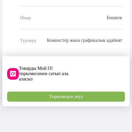
Бишкек
Шаар
Комикстер жана графикалык адабият
Түрлөрү
Товарды Мой О!
тиркемесинен сатып ала
аласыз
Тиркемеден ачуу