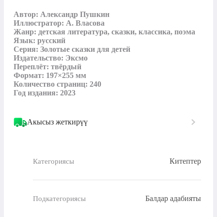
Автор: Александр Пушкин

Иллюстратор: А. Власова

Жанр: детская литература, сказки, классика, поэма

Язык: русский

Серия: Золотые сказки для детей

Издательство: Эксмо

Переплёт: твёрдый

Формат: 197×255 мм

Количество страниц: 240

Год издания: 2023
Акысыз жеткирүү
Китептер
Категориясы
Балдар адабияты
Подкатегориясы