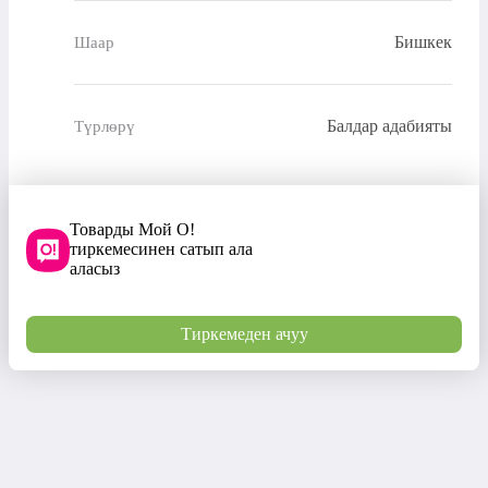
Бишкек
Шаар
Балдар адабияты
Түрлөрү
Товарды Мой О!
тиркемесинен сатып ала
аласыз
Тиркемеден ачуу