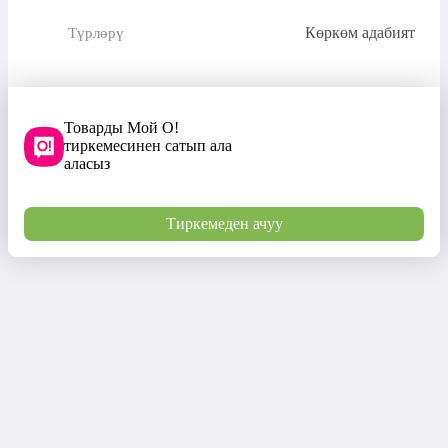
Көркөм адабият
Түрлөрү
Товарды Мой О!
тиркемесинен сатып ала
аласыз
Тиркемеден ачуу