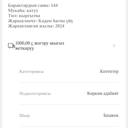
Барактардын саны: 144

Мукаба: катуу

Тил: кыргызча

Жарыялоочу: Кадам басма үйү

Жарыяланган жылы: 2024
1000,00
с
жогору акысыз
жеткирүү
Китептер
Категориясы
Көркөм адабият
Подкатегориясы
Бишкек
Шаар