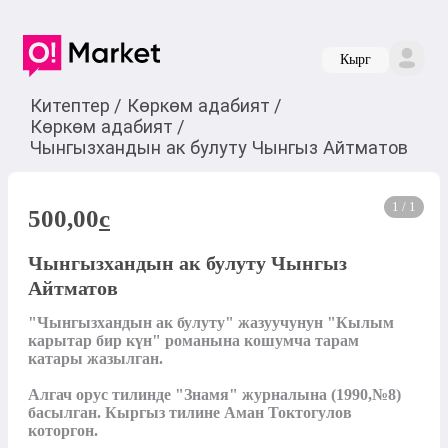
Кырг
Китептер
/
Көркөм адабият
/
Көркөм адабият
/
Чынгызхандын ак булуту Чынгыз Айтматов
1 / 1
500,00
c
Чынгызхандын ак булуту Чынгыз
Айтматов
"Чынгызхандын ак булуту" жазуучунун "Кылым 
карытар бир күн" романына кошумча тарам 
катары жазылган. 

Алгач орус тилинде "Знамя" журналына (1990,№8) 
басылган. Кыргыз тилине Аман Токтогулов 
которгон.
