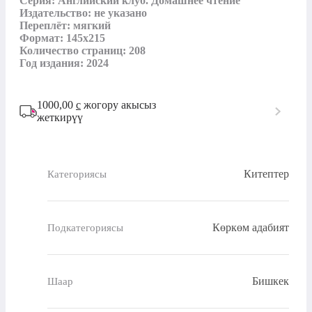
Серия: Английский клуб. Домашнее чтение

Издательство: не указано

Переплёт: мягкий

Формат: 145х215 

Количество страниц: 208

Год издания: 2024
1000,00
с
жогору акысыз
жеткирүү
Китептер
Категориясы
Көркөм адабият
Подкатегориясы
Бишкек
Шаар