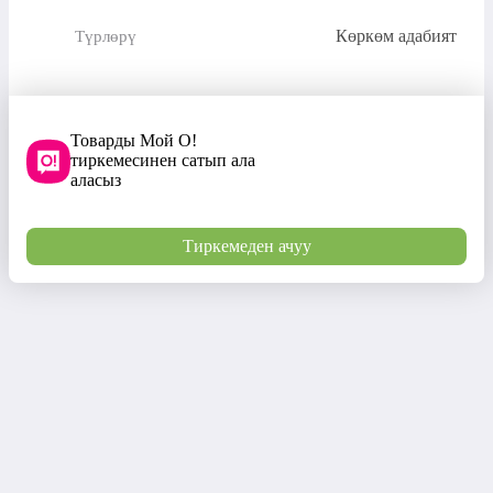
Көркөм адабият
Түрлөрү
Товарды Мой О!
тиркемесинен сатып ала
аласыз
Тиркемеден ачуу