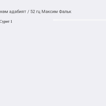
көм адабият
/
52 гц Максим Фальк
840,00
c
Товарды Мой О!
тиркемесинен сатып ала
52 гц Максим Фальк
аласыз
Майкл Винтерхальтер - моло
зенит, к мировой славе. 

Но встреча с человеком из п
Майкл вынужден принять уч
случае неудачи грозит разруш
чему он стремился.

Количество страниц: 680

Переплёт: мягкий

Язык: русский 

Издательство: бу-коргас

Год издания: 2020