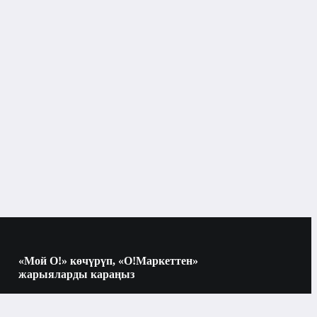
«Мой О!» көчүрүп, «О!Маркеттен»
жарыяларды караңыз
Көчүрүү үчүн камераны QR-кодго
багыттаңыз