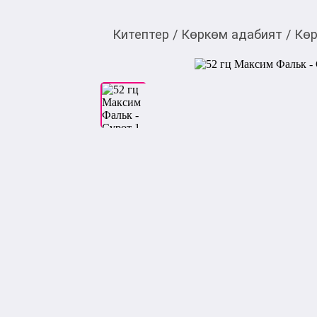
Китептер
/
Көркөм адабият
/
Көр