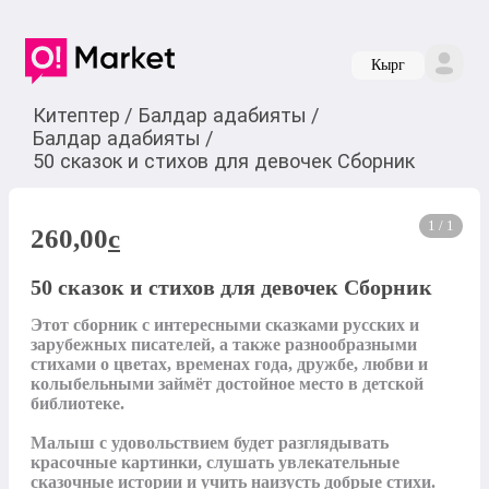
Кырг
Китептер
/
Балдар адабияты
/
Балдар адабияты
/
50 сказок и стихов для девочек Сборник
1 / 1
260,00
c
50 сказок и стихов для девочек Сборник
Этот сборник с интересными сказками русских и 
зарубежных писателей, а также разнообразными 
стихами о цветах, временах года, дружбе, любви и 
колыбельными займёт достойное место в детской 
библиотеке.

Малыш с удовольствием будет разглядывать 
красочные картинки, слушать увлекательные 
сказочные истории и учить наизусть добрые стихи. 