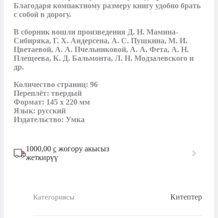
Благодаря компактному размеру книгу удобно брать 
с собой в дорогу.

В сборник вошли произведения Д. Н. Мамина-
Сибиряка, Г. Х. Андерсена, А. С. Пушкина, М. И. 
Цветаевой, А. А. Пчельниковой, А. А. Фета, А. Н. 
Плещеева, К. Д. Бальмонта, Л. Н. Модзалевского и 
др.

Количество страниц: 96

Переплёт: твердый

Формат: 145 х 220 мм

Язык: русский

Издательство: Умка
1000,00
с
жогору акысыз
жеткирүү
Китептер
Категориясы