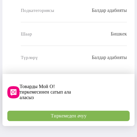
Балдар адабияты
Подкатегориясы
Бишкек
Шаар
Балдар адабияты
Түрлөрү
Товарды Мой О!
тиркемесинен сатып ала
аласыз
Тиркемеден ачуу