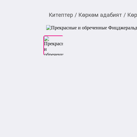
Китептер
/
Көркөм адабият
/
Көр