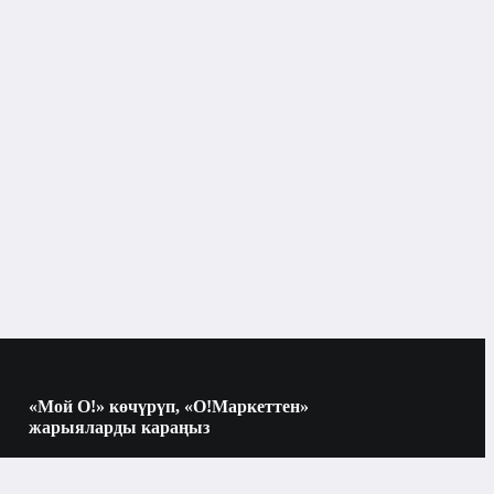
«Мой О!» көчүрүп, «О!Маркеттен»
жарыяларды караңыз
Көчүрүү үчүн камераны QR-кодго
багыттаңыз