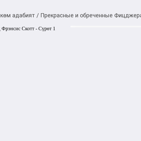
көм адабият
/
Прекрасные и обреченные Фицджер
440,00
c
Товарды Мой О!
тиркемесинен сатып ала
Прекрасные и обрече
аласыз
В ожидании громадного нас
Глорией прожигает жизнь в 
бесконечные вечеринки с д
бы, о чем еще можно мечтат
становятся призрачными, бл
жестокой реальностью: за в
цену…

Aвтор: Фицджеральд Фрэнс
Год издания: 2025

Переплет: Мягкий

Кол-во страниц: 544, бум. бу
Формат: 76x100/32