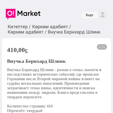
Кырг
Китептер
/
Көркөм адабият
/
Көркөм адабият
/
Внучка Бернхард Шлинк
1 / 1
410,00
c
Внучка Бернхард Шлинк
Внучка Бернхард Шлинк - роман о семье, памяти и 
последствиях исторических событий, где прошлое 
Германии после Второй мировой войны влияет на 
судьбы нескольких поколений. Произведение 
затрагивает темы вины, идентичности и поиска 
понимания между людьми. Книга представлена в 
твердом переплете.

Количество страниц: 416

Переплёт: твердый
