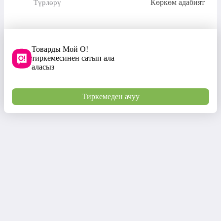
Көркөм адабият
Түрлөрү
Товарды Мой О!
тиркемесинен сатып ала
аласыз
Тиркемеден ачуу