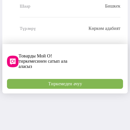
Бишкек
Шаар
Көркөм адабият
Түрлөрү
Товарды Мой О!
тиркемесинен сатып ала
аласыз
Тиркемеден ачуу