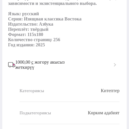
зависимости и экзистенциального выбора.

Язык: русский

Серия: Изящная классика Востока

Издательство: Азбука

Переплёт: твёрдый

Формат: 115х180

Количество страниц: 256

Год издания: 2025
1000,00
с
жогору акысыз
жеткирүү
Китептер
Категориясы
Көркөм адабият
Подкатегориясы