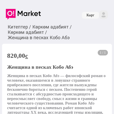
Кырг
Китептер
/
Көркөм адабият
/
Көркөм адабият
/
Женщина в песках Кобо Абэ
1 / 1
820,00
c
Женщина в песках Кобо Абэ
Женщина в песках Кобо Абэ — философский роман о 
человеке, оказавшемся в ловушке странного 
прибрежного поселения, где жители вынуждены 
бесконечно бороться с песком. Постепенно герой 
сталкивается с абсурдностью происходящего и 
переосмысляет свободу, смысл жизни и границы 
человеческого существования. Роман Кобо Абэ 
считается одной из ключевых работ японской 
литературы XX века, исследующей темы изоляции, 