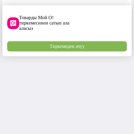
Товарды Мой О!
тиркемесинен сатып ала
аласыз
Тиркемеден ачуу