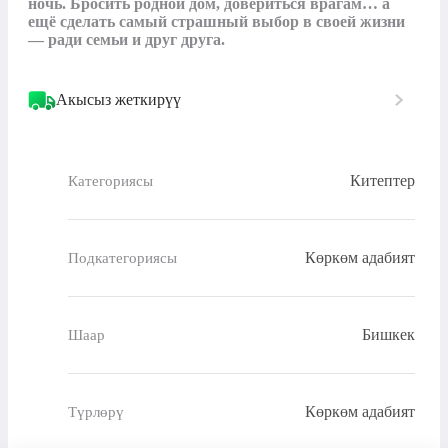
ночь. Бросить родной дом, довериться врагам… а 
ещё сделать самый страшный выбор в своей жизни 
— ради семьи и друг друга.
Акысыз жеткирүү
Китептер
Категориясы
Көркөм адабият
Подкатегориясы
Бишкек
Шаар
Көркөм адабият
Түрлөрү