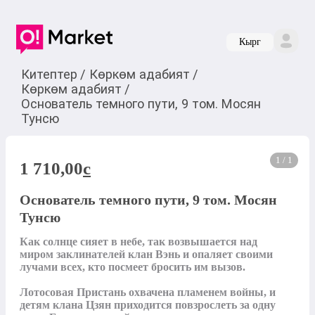
Кырг
Китептер
/
Көркөм адабият
/
Көркөм адабият
/
Основатель темного пути, 9 том. Мосян
Тунсю
1 / 1
1 710,00
c
Основатель темного пути, 9 том. Мосян
Тунсю
Как солнце сияет в небе, так возвышается над 
миром заклинателей клан Вэнь и опаляет своими 
лучами всех, кто посмеет бросить им вызов.

Лотосовая Пристань охвачена пламенем войны, и 
детям клана Цзян приходится повзрослеть за одну 