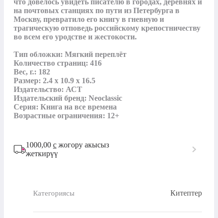
что довелось увидеть писателю в городах, деревнях и 
на почтовых станциях по пути из Петербурга в 
Москву, превратило его книгу в гневную и 
трагическую отповедь российскому крепостничеству 
во всем его уродстве и жестокости.

Тип обложки: Мягкий переплёт

Количество страниц: 416

Вес, г.: 182

Размер: 2.4 x 10.9 x 16.5

Издательство: АСТ

Издательский бренд: Neoclassic

Серия: Книга на все времена

Возрастные ограничения: 12+
1000,00
с
жогору акысыз
жеткирүү
Китептер
Категориясы