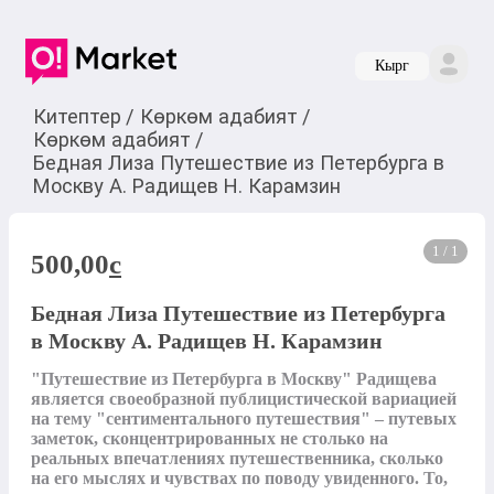
Кырг
Китептер
/
Көркөм адабият
/
Көркөм адабият
/
Бедная Лиза Путешествие из Петербурга в
Москву А. Радищев Н. Карамзин
1 / 1
500,00
c
Бедная Лиза Путешествие из Петербурга
в Москву А. Радищев Н. Карамзин
"Путешествие из Петербурга в Москву" Радищева 
является своеобразной публицистической вариацией 
на тему "сентиментального путешествия" – путевых 
заметок, сконцентрированных не столько на 
реальных впечатлениях путешественника, сколько 
на его мыслях и чувствах по поводу увиденного. То, 