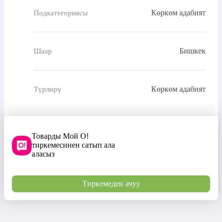
Көркөм адабият
Подкатегориясы
Бишкек
Шаар
Көркөм адабият
Түрлөрү
Товарды Мой О!
тиркемесинен сатып ала
аласыз
Тиркемеден ачуу