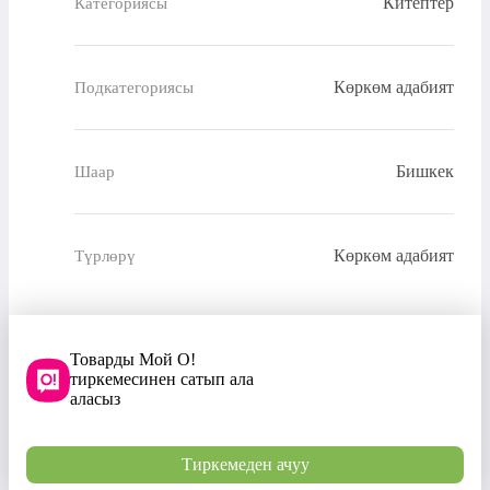
Китептер
Категориясы
Көркөм адабият
Подкатегориясы
Бишкек
Шаар
Көркөм адабият
Түрлөрү
Товарды Мой О!
тиркемесинен сатып ала
аласыз
Тиркемеден ачуу