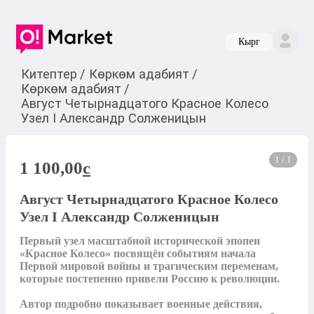
Кырг
Китептер
/
Көркөм адабият
/
Көркөм адабият
/
Август Четырнадцатого Красное Колесо
Узел I Александр Солженицын
1 / 1
1 100,00
c
Август Четырнадцатого Красное Колесо
Узел I Александр Солженицын
Первый узел масштабной исторической эпопеи 
«Красное Колесо» посвящён событиям начала 
Первой мировой войны и трагическим переменам, 
которые постепенно привели Россию к революции.

Автор подробно показывает военные действия, 