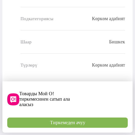
Көркөм адабият
Подкатегориясы
Бишкек
Шаар
Көркөм адабият
Түрлөрү
Товарды Мой О!
тиркемесинен сатып ала
аласыз
Тиркемеден ачуу