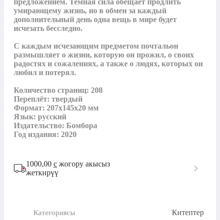
предложением. Темная сила обещает продлить 
умирающему жизнь, но в обмен за каждый 
дополнительный день одна вещь в мире будет 
исчезать бесследно.

С каждым исчезающим предметом почтальон 
размышляет о жизни, которую он прожил, о своих 
радостях и сожалениях, а также о людях, которых он 
любил и потерял.

Количество страниц: 208 

Переплёт: твердый

Формат: 207x145x20 мм

Язык: русский

Издательство: Бомбора

Год издания: 2020
1000,00
с
жогору акысыз
жеткирүү
Китептер
Категориясы