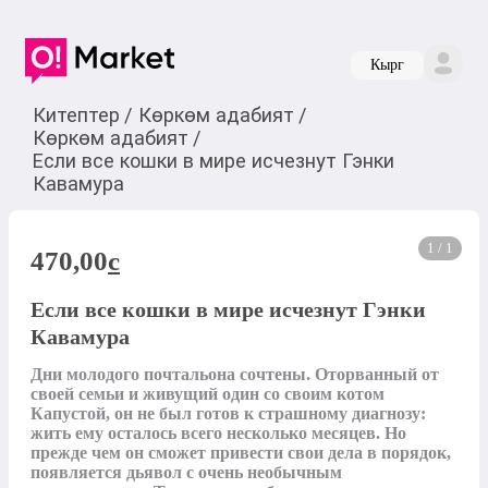
Кырг
Китептер
/
Көркөм адабият
/
Көркөм адабият
/
Если все кошки в мире исчезнут Гэнки
Кавамура
1 / 1
470,00
c
Если все кошки в мире исчезнут Гэнки
Кавамура
Дни молодого почтальона сочтены. Оторванный от 
своей семьи и живущий один со своим котом 
Капустой, он не был готов к страшному диагнозу: 
жить ему осталось всего несколько месяцев. Но 
прежде чем он сможет привести свои дела в порядок, 
появляется дьявол с очень необычным 