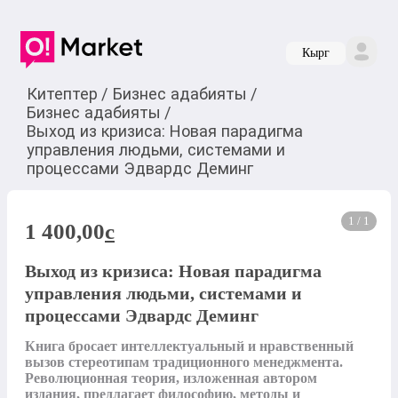
Кырг
Китептер
/
Бизнес адабияты
/
Бизнес адабияты
/
Выход из кризиса: Новая парадигма
управления людьми, системами и
процессами Эдвардс Деминг
1 / 1
1 400,00
c
Выход из кризиса: Новая парадигма
управления людьми, системами и
процессами Эдвардс Деминг
Книга бросает интеллектуальный и нравственный 
вызов стереотипам традиционного менеджмента. 
Революционная теория, изложенная автором 
издания, предлагает философию, методы и 