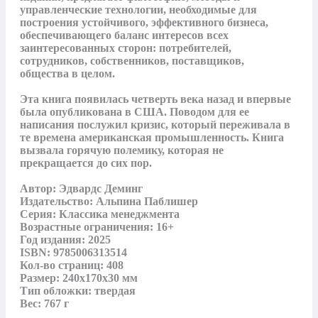
управленческие технологии, необходимые для 
построения устойчивого, эффективного бизнеса, 
обеспечивающего баланс интересов всех 
заинтересованных сторон: потребителей, 
сотрудников, собственников, поставщиков, 
общества в целом.

Эта книга появилась четверть века назад и впервые 
была опубликована в США. Поводом для ее 
написания послужил кризис, который переживала в 
те времена американская промышленность. Книга 
вызвала горячую полемику, которая не 
прекращается до сих пор.

Автор: Эдвардс Деминг

Издательство: Альпина Паблишер

Серия: Классика менеджмента

Возрастные ограничения: 16+

Год издания: 2025

ISBN: 9785006313514

Кол-во страниц: 408

Размер: 240х170х30 мм

Тип обложки: твердая

Вес: 767 г