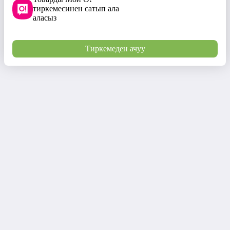
тиркемесинен сатып ала
аласыз
Тиркемеден ачуу