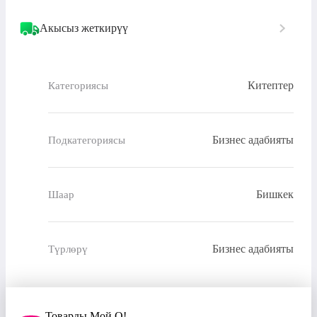
Акысыз жеткирүү
Китептер
Категориясы
Бизнес адабияты
Подкатегориясы
Бишкек
Шаар
Бизнес адабияты
Түрлөрү
Товарды Мой О!