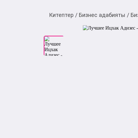
Китептер
/
Бизнес адабияты
/
Би