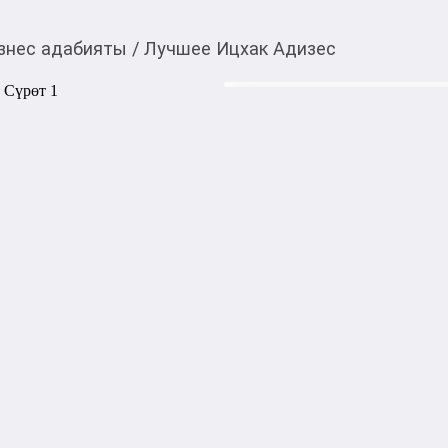
знес адабияты
/
Лучшее Ицхак Адизес
1 300,00
c
Товарды Мой О!
тиркемесинен сатып ала
Лучшее Ицхак Адизес
аласыз
Лучшее Ицхак Адизес - это 
Адизеса о менеджменте, лид
бизнесе. Издание помогает 
эффективному управлению 
Книга представлена в твёрд
Автор: Ицхак Адизес

Жанр: Бизнес, менеджмент

Количество страниц: 384

Переплёт: твёрдый

Формат: 145×220 мм

Язык: русский

Издательство: Эксмо

Год издания: 2021