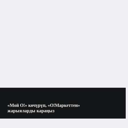
«Мой О!» көчүрүп, «О!Маркеттен»
жарыяларды караңыз
Көчүрүү үчүн камераны QR-кодго
багыттаңыз