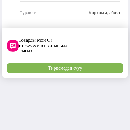
Көркөм адабият
Түрлөрү
Товарды Мой О!
тиркемесинен сатып ала
аласыз
Тиркемеден ачуу