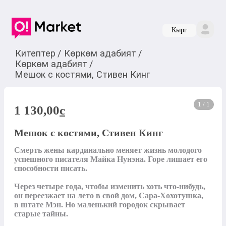
Кырг
Китептер
/
Көркөм адабият
/
Көркөм адабият
/
Мешок с костями, Стивен Кинг
1 / 1
1 130,00
c
Мешок с костями, Стивен Кинг
Смерть жены кардинально меняет жизнь молодого 
успешного писателя Майка Нунэна. Горе лишает его 
способности писать.

Через четыре года, чтобы изменить хоть что-нибудь, 
он переезжает на лето в свой дом, Сара-Хохотушка, 
в штате Мэн. Но маленький городок скрывает 
старые тайны.
