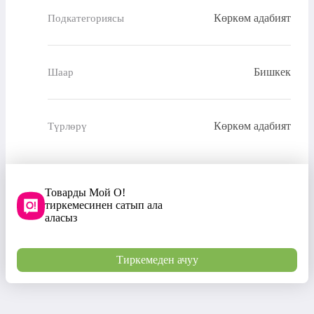
Көркөм адабият
Подкатегориясы
Бишкек
Шаар
Көркөм адабият
Түрлөрү
Товарды Мой О!
тиркемесинен сатып ала
аласыз
Тиркемеден ачуу