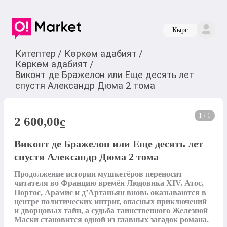
Кырг
Китептер
/
Көркөм адабият
/
Көркөм адабият
/
Виконт де Бражелон или Еще десять лет
спустя Александр Дюма 2 тома
1 / 1
2 600,00
c
Виконт де Бражелон или Еще десять лет
спустя Александр Дюма 2 тома
Продолжение истории мушкетёров переносит 
читателя во Францию времён Людовика XIV. Атос, 
Портос, Арамис и д’Артаньян вновь оказываются в 
центре политических интриг, опасных приключений 
и дворцовых тайн, а судьба таинственного Железной 
Маски становится одной из главных загадок романа.
