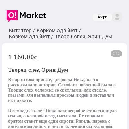
Кырг
Китептер
/
Көркөм адабият
/
Көркөм адабият
/
Творец слез, Эрин Дум
1 / 1
1 160,00
c
Творец слез, Эрин Дум
В сиротском приюте, где росла Ника, часто 
рассказывали истории. Самой излюбленной была о 
Творце слез, человеке со светлыми, как стекло, 
глазами. Он выполнял просьбы людей и заставлял 
их плакать.

В семнадцать лет Ника наконец обретет настоящую 
семью, о которой всегда мечтала. Ее сводным 
братом станет еще один сирота: Ригель, парень с 
ангельским лицом и чистым, невинным взглядом.
