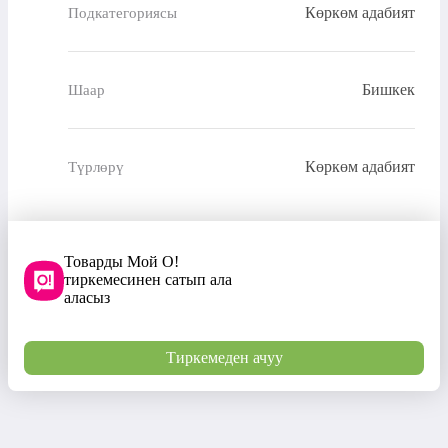
Көркөм адабият
Подкатегориясы
Бишкек
Шаар
Көркөм адабият
Түрлөрү
Товарды Мой О!
тиркемесинен сатып ала
аласыз
Тиркемеден ачуу