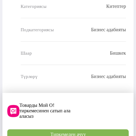
Китептер
Категориясы
Бизнес адабияты
Подкатегориясы
Бишкек
Шаар
Бизнес адабияты
Түрлөрү
Товарды Мой О!
тиркемесинен сатып ала
аласыз
Тиркемеден ачуу