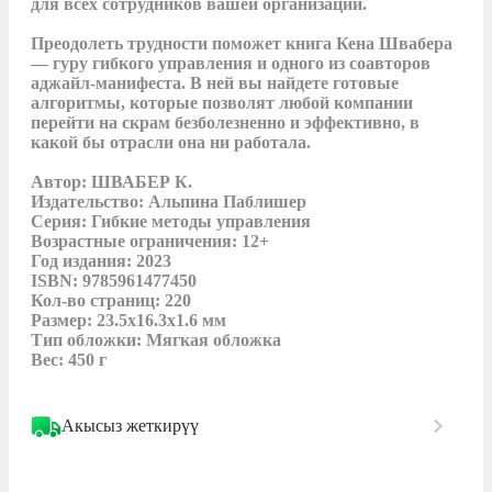
для всех сотрудников вашей организации.

Преодолеть трудности поможет книга Кена Швабера 
— гуру гибкого управления и одного из соавторов 
аджайл-манифеста. В ней вы найдете готовые 
алгоритмы, которые позволят любой компании 
перейти на скрам безболезненно и эффективно, в 
какой бы отрасли она ни работала.

Автор: ШВАБЕР К.

Издательство: Альпина Паблишер

Серия: Гибкие методы управления

Возрастные ограничения: 12+

Год издания: 2023

ISBN: 9785961477450

Кол-во страниц: 220

Размер: 23.5x16.3x1.6 мм

Тип обложки: Мягкая обложка

Вес: 450 г
Акысыз жеткирүү