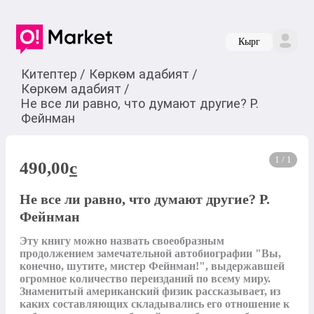
Кырг
Китептер
/
Көркөм адабият
/
Көркөм адабият
/
Не все ли равно, что думают другие? Р.
Фейнман
1 / 1
490,00
c
Не все ли равно, что думают другие? Р.
Фейнман
Эту книгу можно назвать своеобразным 
продолжением замечательной автобиографии "Вы, 
конечно, шутите, мистер Фейнман!", выдержавшей 
огромное количество переизданий по всему миру.

Знаменитый американский физик рассказывает, из 
каких составляющих складывались его отношение к 