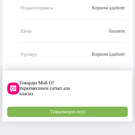
Көркөм адабият
Подкатегориясы
Бишкек
Шаар
Көркөм адабият
Түрлөрү
Товарды Мой О!
тиркемесинен сатып ала
аласыз
Тиркемеден ачуу