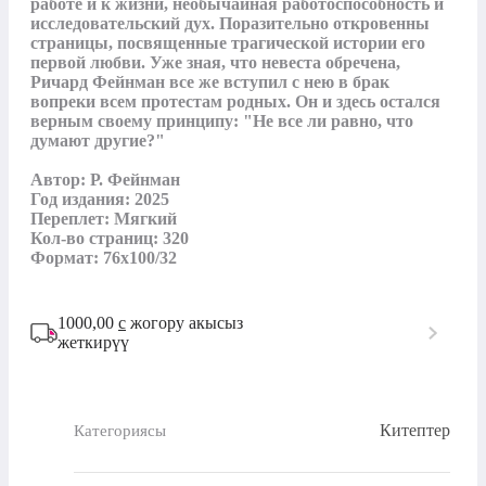
работе и к жизни, необычайная работоспособность и 
исследовательский дух. Поразительно откровенны 
страницы, посвященные трагической истории его 
первой любви. Уже зная, что невеста обречена, 
Ричард Фейнман все же вступил с нею в брак 
вопреки всем протестам родных. Он и здесь остался 
верным своему принципу: "Не все ли равно, что 
думают другие?"

Aвтор: Р. Фейнман

Год издания: 2025

Переплет: Мягкий

Кол-во страниц: 320

Формат: 76x100/32
1000,00
с
жогору акысыз
жеткирүү
Китептер
Категориясы