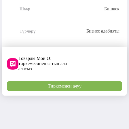
Бишкек
Шаар
Бизнес адабияты
Түрлөрү
Товарды Мой О!
тиркемесинен сатып ала
аласыз
Тиркемеден ачуу