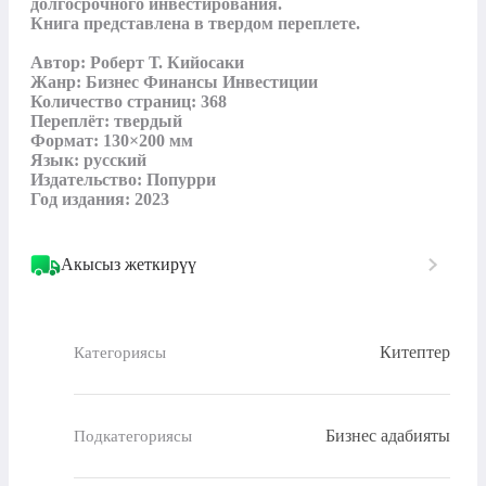
долгосрочного инвестирования.

Книга представлена в твердом переплете.

Автор: Роберт Т. Кийосаки

Жанр: Бизнес Финансы Инвестиции

Количество страниц: 368

Переплёт: твердый

Формат: 130×200 мм

Язык: русский

Издательство: Попурри

Год издания: 2023
Акысыз жеткирүү
Китептер
Категориясы
Бизнес адабияты
Подкатегориясы