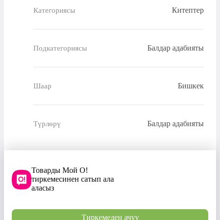
Китептер
Категориясы
Балдар адабияты
Подкатегориясы
Бишкек
Шаар
Балдар адабияты
Түрлөрү
Товарды Мой О!
тиркемесинен сатып ала
аласыз
Тиркемеден ачуу