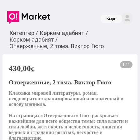
Кырг
Китептер
/
Көркөм адабият
/
Көркөм адабият
/
Отверженные, 2 тома. Виктор Гюго
1 / 1
430,00
c
Отверженные, 2 тома. Виктор Гюго
Классика мировой литературы, роман, 
неоднократно экранизированный и положенный в 
основу мюзикла.

На страницах «Отверженных» Гюго раскрывает 
важнейшие для всего общества темы: сила власти и 
сила любви, жестокость и человечность, лишения 
бедных и страдания богатых, несчастье и 
благоденствие. 
