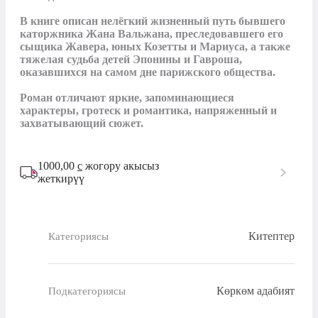
В книге описан нелёгкий жизненный путь бывшего 
каторжника Жана Вальжана, преследовавшего его 
сыщика Жавера, юных Козетты и Мариуса, а также 
тяжелая судьба детей Эпонины и Гавроша, 
оказавшихся на самом дне парижского общества.

Роман отличают яркие, запоминающиеся 
характеры, гротеск и романтика, напряженный и 
захватывающий сюжет.
1000,00
с
жогору акысыз
жеткирүү
Китептер
Категориясы
Көркөм адабият
Подкатегориясы