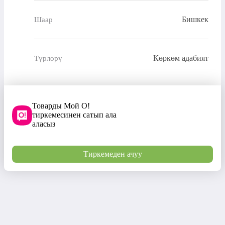
Бишкек
Шаар
Көркөм адабият
Түрлөрү
Товарды Мой О!
тиркемесинен сатып ала
аласыз
Тиркемеден ачуу