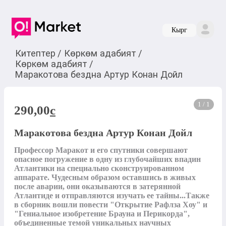
Кырг
Китептер
/
Көркөм адабият
/
Көркөм адабият
/
Маракотова бездна Артур Конан Дойл
1 / 1
290,00
c
Маракотова бездна Артур Конан Дойл
Профессор Маракот и его спутники совершают 
опасное погружение в одну из глубочайших впадин 
Атлантики на специально сконструированном 
аппарате. Чудесным образом оставшись в живых 
после аварии, они оказываются в затерянной 
Атлантиде и отправляются изучать ее тайны...Также 
в сборник вошли повести "Открытие Рафлза Хоу" и 
"Гениальное изобретение Брауна и Перикорда", 
объединенные темой уникальных научных 