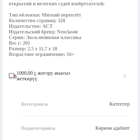
открытий и нелегких судеб изобретателей.

Тип обложки: Мягкий переплёт

Количество страниц: 320

Издательство: АСТ

Издательский бренд: Neoclassic

Серия: Эксклюзивная классика

Вес г: 201

Размер: 2.5 x 11.7 x 18

Возрастное ограничение: 16+
1000,00
с
жогору акысыз
жеткирүү
Китептер
Категориясы
Көркөм адабият
Подкатегориясы