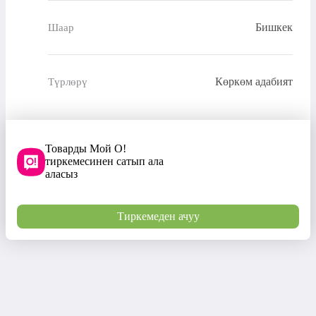
Бишкек
Шаар
Көркөм адабият
Түрлөрү
Товарды Мой О!
тиркемесинен сатып ала
аласыз
Тиркемеден ачуу