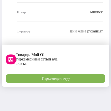
Бишкек
Шаар
Дин жана руханият
Түрлөрү
Товарды Мой О!
тиркемесинен сатып ала
аласыз
Тиркемеден ачуу