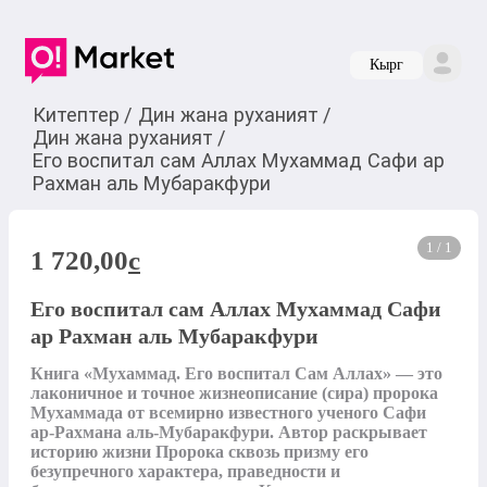
Кырг
Китептер
/
Дин жана руханият
/
Дин жана руханият
/
Его воспитал сам Аллах Мухаммад Сафи ар
Рахман аль Мубаракфури
1 / 1
1 720,00
c
Его воспитал сам Аллах Мухаммад Сафи
ар Рахман аль Мубаракфури
Книга «Мухаммад. Его воспитал Сам Аллах» — это 
лаконичное и точное жизнеописание (сира) пророка 
Мухаммада от всемирно известного ученого Сафи 
ар-Рахмана аль-Мубаракфури. Автор раскрывает 
историю жизни Пророка сквозь призму его 
безупречного характера, праведности и 