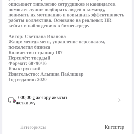
описывает типологию сотрудников и кандидатов, 
помогает лучше подбирать людей в команду, 
понимать их мотивацию и повышать эффективность 
работы коллектива. Основано на реальных HR-
кейсах и наблюдениях в бизнес-среде.

Автор: Светлана Иванова

Жанр: менеджмент, управление персоналом, 
психология бизнеса

Количество страниц: 187

Переплёт: твердый

Формат: 60×90/16

Язык: русский

Издательство: Альпина Паблишер

Год издания: 2020
1000,00
с
жогору акысыз
жеткирүү
Китептер
Категориясы