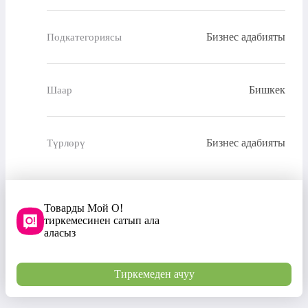
Бизнес адабияты
Подкатегориясы
Бишкек
Шаар
Бизнес адабияты
Түрлөрү
Товарды Мой О!
тиркемесинен сатып ала
аласыз
Тиркемеден ачуу