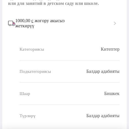
или для занятий в детском саду или школе.
1000,00
с
жогору акысыз
жеткирүү
Китептер
Категориясы
Балдар адабияты
Подкатегориясы
Бишкек
Шаар
Балдар адабияты
Түрлөрү