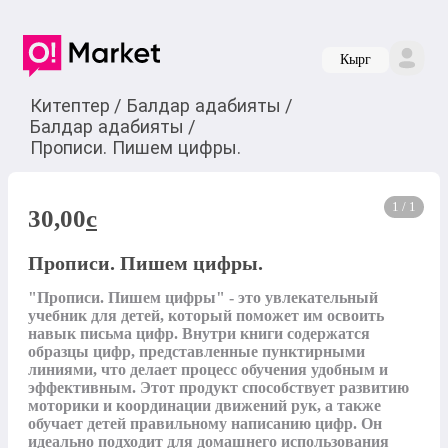
Кырг
Китептер
/
Балдар адабияты
/
Балдар адабияты
/
Прописи. Пишем цифры.
1 / 1
30,00
c
Прописи. Пишем цифры.
"Прописи. Пишем цифры" - это увлекательный 
учебник для детей, который поможет им освоить 
навык письма цифр. Внутри книги содержатся 
образцы цифр, представленные пунктирными 
линиями, что делает процесс обучения удобным и 
эффективным. Этот продукт способствует развитию 
моторики и координации движений рук, а также 
обучает детей правильному написанию цифр. Он 
идеально подходит для домашнего использования 