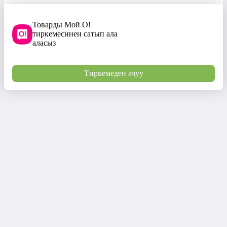
Товарды Мой О!
тиркемесинен сатып ала
аласыз
Тиркемеден ачуу