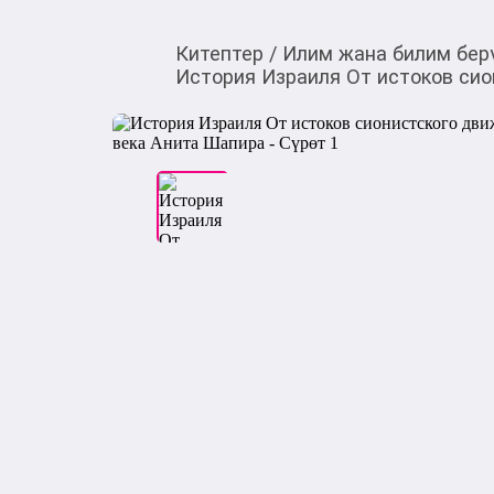
Китептер
/
Илим жана билим бер
История Израиля От истоков сио