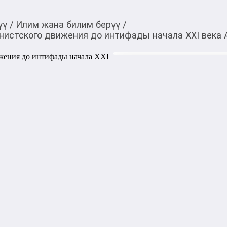
үү
/
Илим жана билим берүү
/
нистского движения до интифады начала XXI века
1 100,00
c
Товарды Мой О!
тиркемесинен сатып ала
История Израиля От 
аласыз
интифады начала XXI
История Израиля От истоко
начала XXI века Анита Шап
исследование, охватывающе
создание государства Изра
начала XXI века, с анализо
Книга представлена в мягко
Автор: Анита Шапира

Жанр: история, политологи
Количество страниц: 480

Переплёт: мягкий
