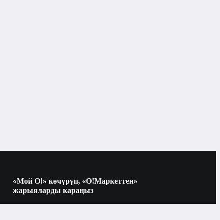
«Мой О!» көчүрүп, «О!Маркеттен»
жарыяларды караңыз
Көчүрүү үчүн камераны QR-кодго
багыттаңыз