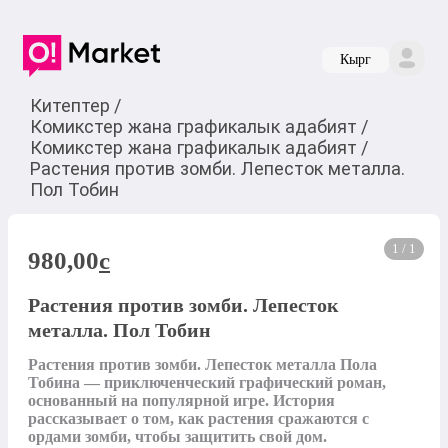
Кырг
Китептер
/
Комикстер жана графикалык адабият
/
Комикстер жана графикалык адабият
/
Растения против зомби. Лепесток металла.
Пол Тобин
1 / 1
980,00
c
Растения против зомби. Лепесток
металла. Пол Тобин
Растения против зомби. Лепесток металла Пола 
Тобина — приключенческий графический роман, 
основанный на популярной игре. История 
рассказывает о том, как растения сражаются с 
ордами зомби, чтобы защитить свой дом.
