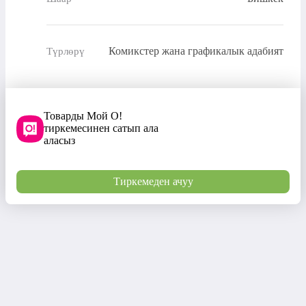
Комикстер жана графикалык адабият
Түрлөрү
Товарды Мой О!
тиркемесинен сатып ала
аласыз
Тиркемеден ачуу