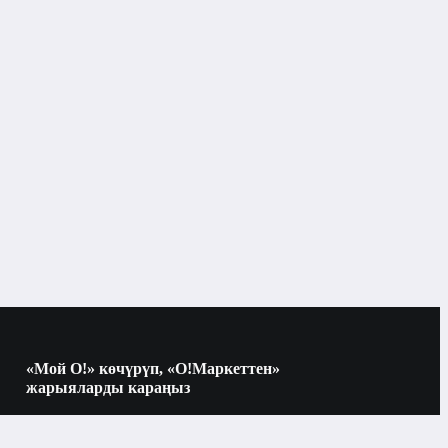
«Мой О!» көчүрүп, «О!Маркеттен»
жарыяларды караңыз
Көчүрүү үчүн камераны QR-кодго
багыттаңыз