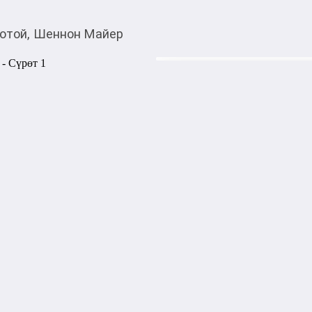
отой, Шеннон Майер
850,00
c
Товарды Мой О!
тиркемесинен сатып ала
Золотой, Шеннон Ма
аласыз
Десять лет назад я "умерла"
либо случалось.

Мне следовало догадаться, 
только семья поверила в мою
Пока однажды брат не наше
Никто не может сбежать от 
обратно и отдали могуществ
моей матери.

Смерть была бы милосерднее
намного хуже, чем я могла с