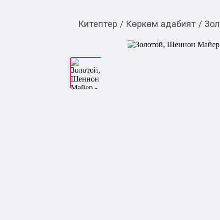
Китептер
/
Көркөм адабият
/
Зол