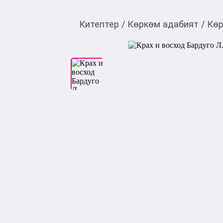
Китептер
/
Көркөм адабият
/
Көр